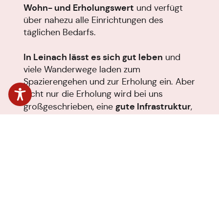
Wohn- und Erholungswert
und verfügt
über nahezu alle Einrichtungen des
täglichen Bedarfs.
In Leinach lässt es sich gut leben
und
viele Wanderwege laden zum
Spazierengehen und zur Erholung ein. Aber
nicht nur die Erholung wird bei uns
gute Infrastruktur
großgeschrieben, eine
,
familienfreundliche Angebote
viele
für
alle Generationen und ein lebendiges
Dorfleben tragen zum Wohlfühlen bei.
Ein Dorfladen mit Metzgerei, eine
Seniorenwohnanlage mit Tagespflege, zwei
Kindergärten, unsere Grundschule mit
Mittagsbetreuung, eine Arzt- sowie eine
Zahnarztpraxis, eine öffentliche Bücherei,