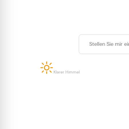
Was k
27°
Klarer Himmel