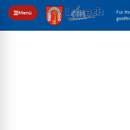
springen
Für Ih
Menü
geöffn