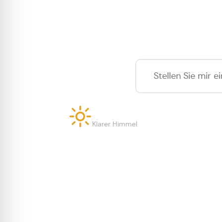
Was k
27°
Klarer Himmel