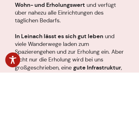
Wohn- und Erholungswert
und verfügt
über nahezu alle Einrichtungen des
täglichen Bedarfs.
In Leinach lässt es sich gut leben
und
viele Wanderwege laden zum
Spazierengehen und zur Erholung ein. Aber
nicht nur die Erholung wird bei uns
gute Infrastruktur
großgeschrieben, eine
,
familienfreundliche Angebote
viele
für
alle Generationen und ein lebendiges
Dorfleben tragen zum Wohlfühlen bei.
Ein Dorfladen mit Metzgerei, eine
Seniorenwohnanlage mit Tagespflege, zwei
Kindergärten, unsere Grundschule mit
Mittagsbetreuung, eine Arzt- sowie eine
Zahnarztpraxis, eine öffentliche Bücherei,